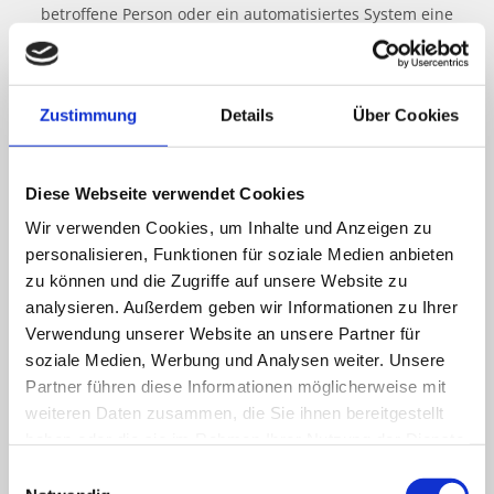
betroffene Person oder ein automatisiertes System eine
Reihe von allgemeinen Daten und Informationen. Diese
allgemeinen Daten und Informationen werden in den
Logfiles des Servers gespeichert. Erfasst werden können die
(1) verwendeten Browsertypen und Versionen, (2) das vom
Zustimmung
Details
Über Cookies
zugreifenden System verwendete Betriebssystem, (3) die
Internetseite, von welcher ein zugreifendes System auf
unsere Internetseite gelangt (sogenannte Referrer), (4) die
Diese Webseite verwendet Cookies
Unterwebseiten, welche über ein zugreifendes System auf
Wir verwenden Cookies, um Inhalte und Anzeigen zu
unserer Internetseite angesteuert werden, (5) das Datum
personalisieren, Funktionen für soziale Medien anbieten
und die Uhrzeit eines Zugriffs auf die Internetseite, (6) eine
zu können und die Zugriffe auf unsere Website zu
Internet-Protokoll-Adresse (IP-Adresse), (7) der Internet-
analysieren. Außerdem geben wir Informationen zu Ihrer
Service-Provider des zugreifenden Systems und (8) sonstige
Verwendung unserer Website an unsere Partner für
ähnliche Daten und Informationen, die der Gefahrenabwehr
soziale Medien, Werbung und Analysen weiter. Unsere
im Falle von Angriffen auf unsere
Partner führen diese Informationen möglicherweise mit
informationstechnologischen Systeme dienen.
weiteren Daten zusammen, die Sie ihnen bereitgestellt
Bei der Nutzung dieser allgemeinen Daten und
haben oder die sie im Rahmen Ihrer Nutzung der Dienste
Informationen zieht die CM Optik Christiane Michels e.K.
gesammelt haben.
keine Rückschlüsse auf die betroffene Person. Diese
Einwilligungsauswahl